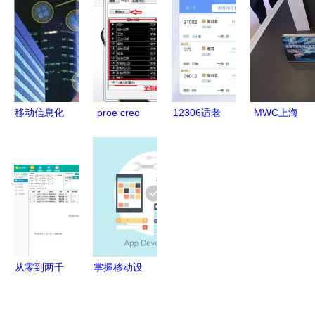
功能升级与
10移动设备
点
三方软件与
官方下载指
应用软件
移动设备应
南
跨平台整合
用指南
新篇章
移动信息化
proe creo
12306适老
MWC上海
CIO的迷与
产品结构设
化升级 绿
移远携多款
对策
计 工程图
厂在行动，
新品亮相，
模板 零件
从手机到
高低速产品
库的使用和
IoT一个都
齐头并进引
绘图
不落
领移动技术
新浪潮
从零到两千
掌握移动设
家 我用天
备应用软件
垚酷讯拼管
开发 从理