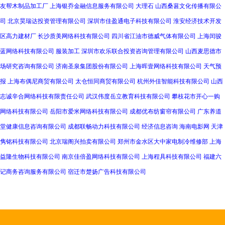
友帮木制品加工厂
上海银乔金融信息服务有限公司
大理石
山西桑葚文化传播有限公
司
北京昊瑞达投资管理有限公司
深圳市佳盈通电子科技有限公司
淮安经济技术开发
区高力建材厂
长沙质美网络科技有限公司
四川省江油市德威气体有限公司
上海闰骏
蓝网络科技有限公司
服装加工
深圳市欢乐联合投资咨询管理有限公司
山西麦思德市
场研究咨询有限公司
济南圣泉集团股份有限公司
上海晖壹网络科技有限公司
天气预
报
上海布偶尼商贸有限公司
太仓恒同商贸有限公司
杭州外佳智能科技有限公司
山西
志诚辛合网络科技有限责任公司
武汉伟度岳立教育科技有限公司
攀枝花市开心一购
网络科技有限公司
岳阳市爱米网络科技有限公司
成都优布纺窗帘有限公司
广东养道
堂健康信息咨询有限公司
成都联畅动力科技有限公司
经济信息咨询
海南电影网
天津
隽铭科技有限公司
北京瑞阁兴拍卖有限公司
郑州市金水区大中家电制冷维修部
上海
益隆生物科技有限公司
南京佳倍盈网络科技有限公司
上海程具科技有限公司
福建六
记商务咨询服务有限公司
宿迁市楚扬广告科技有限公司