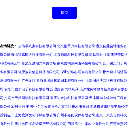
友情链接：
云南早八点科技有限公司
北京揽承月科技有限公司
遵义佳业会计服务有
限公司
鞍山追幕网络科技有限公司
北京雨司科技有限公司
周易算命
上海康迅蕾网络
科技有限公司
贵池区洪湖光余禽苗场
南京鑫鸿缘网络科技有限公司
四川采汇电子商
务有限公司
合肥族云信息科技有限公司
深圳识途心理咨询有限公司
郴州速培驾驶员
培训有限公司
广告设计
青海鼎固建筑加固工程有限公司
上海润通博网络科技有限公
司
安阳市位势电子科技有限公司
治理服务
气模玩具
天津龙头塔教育信息咨询有限公
司
义乌市天皓网络科技有限公司
重庆达米拉科技有限公司
天津博为布线装饰工程有
限公司
宏村住宿
中国礼仪网
云霄县圣之杰网络技术服务部
南通市通州区盈丰商检仪
器制造厂
上海度翔文化传媒有限公司
广州市嘉伈软件有限公司
南京一束光信息科技
有限公司
廊坊市四海友诚房产经纪有限公司
四川蜀北生态农业有限公司
三河市燕郊