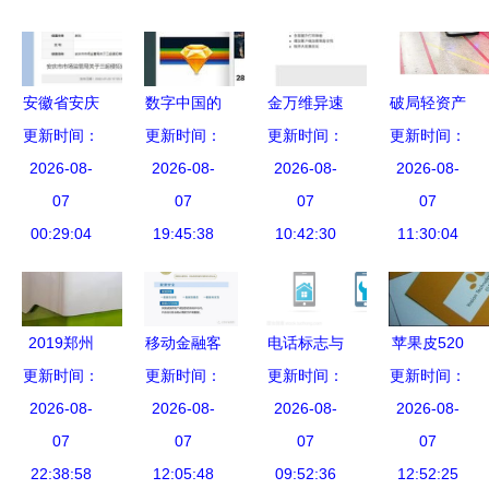
松赚翻拼多
你解决问题
多
安徽省安庆
数字中国的
金万维异速
破局轻资产
市市场监管
更新时间：
更新时间：
一天 澳国
更新时间：
联Mac版下
半导体行业
更新时间：
局 三起行
2026-08-
防部禁用微
2026-08-
载 2.5版移
2026-08-
抗焦虑指南
2026-08-
政处罚案例
07
信与哈罗单
07
动设备应用
07
07
公示，聚焦
00:29:04
车引领信用
19:45:38
10:42:30
全攻略
11:30:04
商标侵权与
免押新趋势
特种设备安
全隐患
2019郑州
移动金融客
电话标志与
苹果皮520
工博会展品
更新时间：
户端应用软
更新时间：
移动设备符
更新时间：
一款应用软
更新时间：
回顾 工业
2026-08-
件安全管理
2026-08-
号设计集合
2026-08-
件即将跨越
2026-08-
机器人引领
07
规范
07
07
海洋的遐想
07
中部智能制
22:38:58
12:05:48
09:52:36
12:52:25