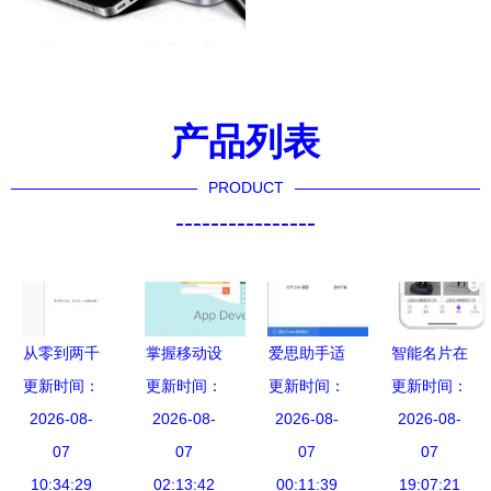
产品列表
PRODUCT
----------------
从零到两千
掌握移动设
爱思助手适
智能名片在
更新时间：
家 我用天
备应用软件
更新时间：
用于iOS 12
更新时间：
办公器材行
更新时间：
垚酷讯拼管
2026-08-
开发 从理
2026-08-
吗？从安装
2026-08-
业中的实际
2026-08-
家，批量采
07
念到启动
07
失败的多种
07
应用与移动
07
集上架，轻
10:34:29
02:13:42
可能入手帮
00:11:39
端开发趋势
19:07:21